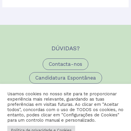
DÚVIDAS?
Contacta-nos
Candidatura Espontânea
Usamos cookies no nosso site para te proporcionar
experiência mais relevante, guardando as tuas
preferências em visitas futuras. Ao clicar em "Aceitar
todos", concordas com o uso de TODOS os cookies, no
entanto, podes clicar em "Configurações de Cookies"
para um controlo manual e personalizado.
Copyright © 2026 Carreiras AED |
Política de Privacidade e
Política de privacidade e Cookies
Cookies