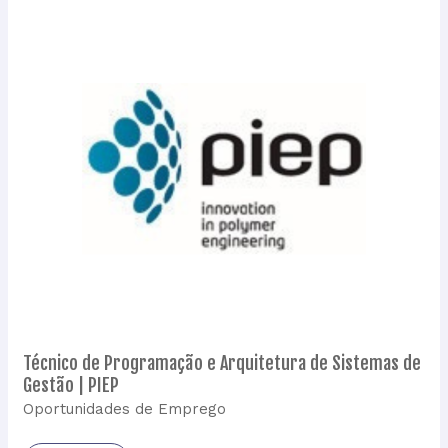
Técnico
de
Programação
e
Arquitetura
de
Sistemas
de
Gestão
|
PIEP
Técnico de Programação e Arquitetura de Sistemas de
Gestão | PIEP
Oportunidades de Emprego